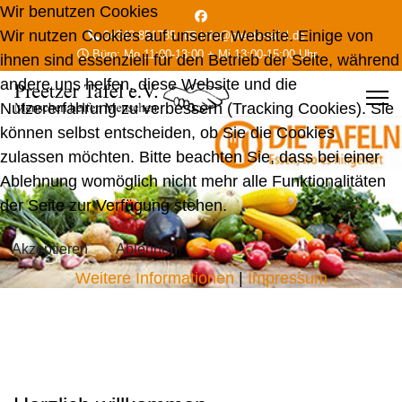
Wir benutzen Cookies
Wir nutzen Cookies auf unserer Website. Einige von
04342 851785
info@preetz-tafel.de
Büro: Mo 11:00-13:00 + Mi 13:00-15:00 Uhr
ihnen sind essenziell für den Betrieb der Seite, während
andere uns helfen, diese Website und die
Nutzererfahrung zu verbessern (Tracking Cookies). Sie
können selbst entscheiden, ob Sie die Cookies
zulassen möchten. Bitte beachten Sie, dass bei einer
Ablehnung womöglich nicht mehr alle Funktionalitäten
der Seite zur Verfügung stehen.
Akzeptieren
Ablehnen
Weitere Informationen
|
Impressum